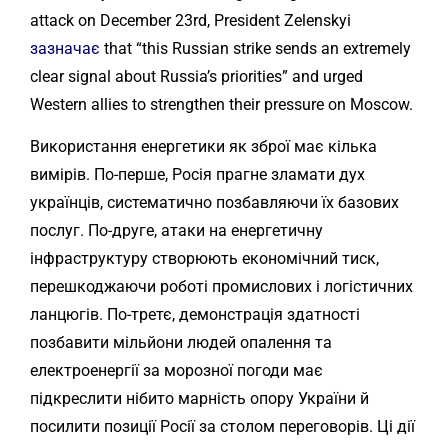
attack on December 23rd, President Zelenskyi
зазначає
that “this Russian strike sends an extremely
clear signal about Russia’s priorities” and urged
Western allies to strengthen their pressure on Moscow.
Використання енергетики як зброї має кілька
вимірів. По-перше, Росія прагне зламати дух
українців, систематично позбавляючи їх базових
послуг. По-друге, атаки на енергетичну
інфраструктуру створюють економічний тиск,
перешкоджаючи роботі промислових і логістичних
ланцюгів. По-третє, демонстрація здатності
позбавити мільйони людей опалення та
електроенергії за морозної погоди має
підкреслити нібито марність опору України й
посилити позиції Росії за столом переговорів. Ці дії