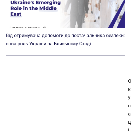
Від отримувача допомоги до постачальника безпеки:
нова роль України на Близькому Сході
к
у
п
а
ц
і