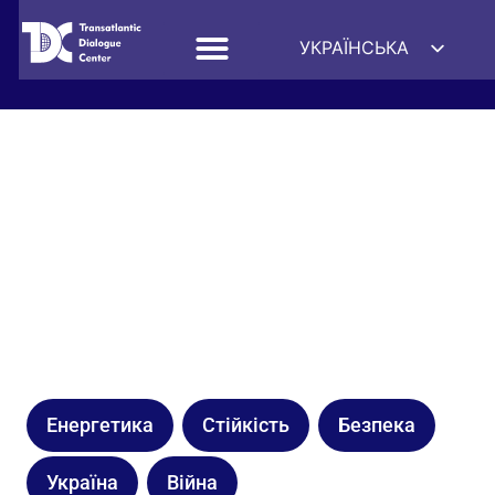
УКРАЇНСЬКА
ENGLISH
ESPAÑOL
DEUTSCH
FRANÇAIS
简体中文
हिन्दी
العربية
ITALIANO
Енергетика
Стійкість
Безпека
Україна
Війна