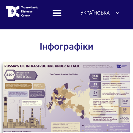
УКРАЇНСЬКА
ENGLISH
ESPAÑOL
Інфографіки
DEUTSCH
Інфографіки
FRANÇAIS
简体中文
हिन्दी
العربية
ITALIANO