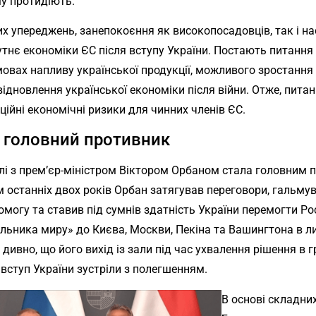
у протидіють.
их упереджень, занепокоєння як високопосадовців, так і н
тнє економіки ЄС після вступу України. Постають питання
мовах напливу української продукції, можливого зростання 
відновлення української економіки після війни. Отже, пита
ційні економічні ризики для чинних членів ЄС.
 головний противник
лі з прем’єр-міністром Віктором Орбаном стала головним 
м останніх двох років Орбан затягував переговори, гальму
могу та ставив під сумнів здатність України перемогти Ро
ильника миру» до Києва, Москви, Пекіна та Вашингтона в ли
Не дивно, що його вихід із зали під час ухвалення рішення в
вступ України зустріли з полегшенням.
В основі складни