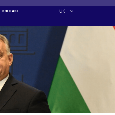
UK
КОНТАКТ
EN
ES
DE
FR
ZH
HI
AR
IT