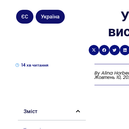
У
ЄС
Україна
ви
14
хв читання
By Alina Horbe
Жовтень 10, 2
Зміст