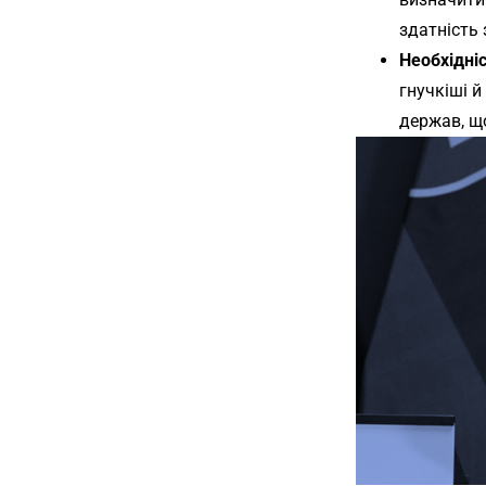
здатність 
Необхідні
гнучкіші й
держав, щ