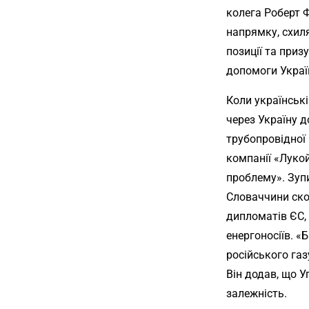
колега Роберт 
напрямку, схил
позиції та при
допомоги Україн
Коли українські
через Україну 
трубопровідної 
компанії «Лукой
проблему». Зуп
Словаччини ско
дипломатів ЄС,
енергоносіїв. «
російського газ
Він додав, що У
залежність.