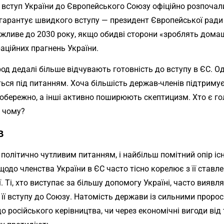
 вступ України до Європейського Союзу офіційно розпочали
е гарантує швидкого вступу — президент Європейської рад
жливе до 2030 року, якщо обидві сторони «зроблять дома
раційних прагнень України.
арод дедалі більше відчувають готовність до вступу в ЄС. 
ься під питанням. Хоча більшість держав-членів підтримує
 обережно, а інші активно поширюють скептицизм. Хто є 
і чому?
в
 політично чутливим питанням, і найбільш помітний опір існ
щодо членства України в ЄС часто тісно корелює з її ставл
ії. Ті, хто виступає за більшу допомогу Україні, часто вия
її вступу до Союзу. Натомість держави із сильними проро
до російського керівництва, чи через економічні вигоди від 