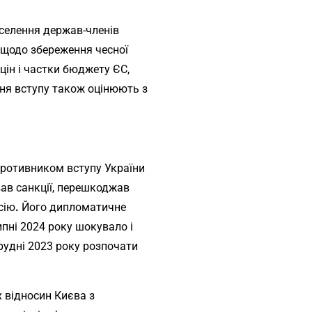
аселення держав-членів
 щодо збереження чесної
цін і частки бюджету ЄС,
ння вступу також оцінюють з
противником вступу України
вав санкції, перешкоджав
сію
.
Його дипломатичне
пні 2024 року шокувало і
 грудні 2023 року розпочати
х відносин Києва з