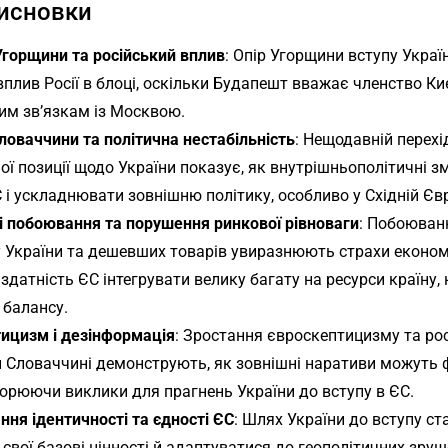
исновки
Угорщини та російський вплив
: Опір Угорщини вступу Укра
вплив Росії в блоці, оскільки Будапешт вважає членство К
ним зв’язкам із Москвою.
ловаччини та політична нестабільність
: Нещодавній перех
ої позиції щодо України показує, як внутрішньополітичні 
 і ускладнювати зовнішню політику, особливо у Східній Євр
і побоювання та порушення ринкової рівноваги
: Побоюван
у України та дешевших товарів увиразнюють страхи економі
 здатність ЄС інтегрувати велику багату на ресурси країну
 балансу.
ицизм і дезінформація
: Зростання євроскептицизму та ро
й Словаччині демонструють, як зовнішні наративи можуть
ворюючи виклики для прагнень України до вступу в ЄС.
ння ідентичності та єдності ЄС
: Шлях України до вступу с
свої базові цінності й адаптуватися до геополітичних зру