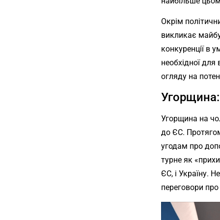
найбільше цьом
Окрім політичн
викликає майбу
конкуренції в у
необхідної для 
огляду на потен
Угорщина:
Угорщина на чо
до ЄС. Протяго
угодам про допо
турне як «прих
ЄС, і Україну. 
переговори про 