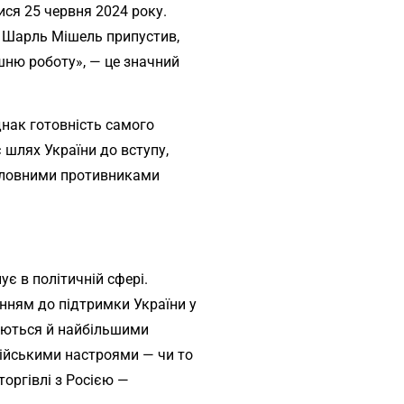
ся 25 червня 2024 року.
и Шарль Мішель припустив,
шню роботу», — це значний
Однак готовність самого
 шлях України до вступу,
головними противниками
ує в політичній сфері.
енням до підтримки України у
вляються й найбільшими
сійськими настроями — чи то
торгівлі з Росією —