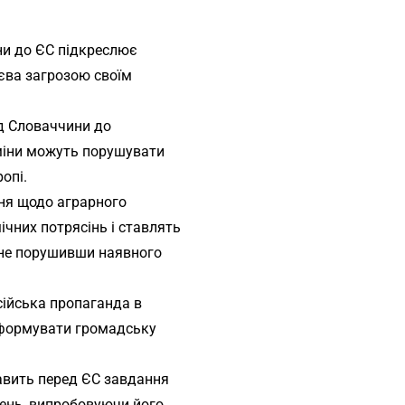
їни до ЄС підкреслює
иєва загрозою своїм
ід Словаччини до
зміни можуть порушувати
опі.
ня щодо аграрного
чних потрясінь і ставлять
, не порушивши наявного
сійська пропаганда в
 формувати громадську
тавить перед ЄС завдання
шень, випробовуючи його