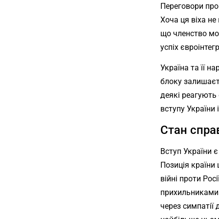
Переговори про
Хоча ця віха н
що членство мо
успіх євроінтег
Україна та її н
блоку залишаєт
деякі реагують
вступу України 
Стан спра
Вступ України є
Позиція країни 
війні проти Рос
прихильниками 
через симпатії 