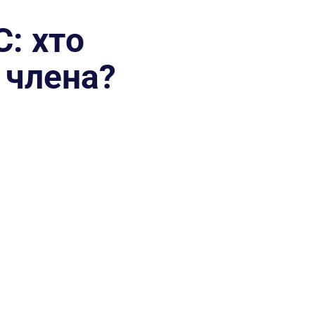
С: хто
 члена?