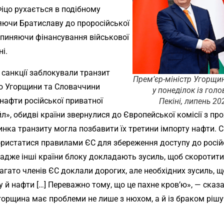
Фіцо рухається в подібному
яючи Братиславу до проросійської
зупиняючи фінансування військової
і.
 санкції заблокували транзит
Прем’єр-міністр Угорщин
до Угорщини та Словаччини
у понеділок із гол
нафти російської приватної
Пекіні, липень 2
л», обидві країни звернулися до Європейської комісії з пр
инка транзиту могла позбавити їх третини імпорту нафти. 
ристатися правилами ЄС для збереження доступу до росій
 адже інші країни блоку докладають зусиль, щоб скоротити
Багато членів ЄС доклали дорогих, але необхідних зусиль, 
у й нафти […] Переважно тому, що це пахне кров’ю», — ска
горщина має проблеми не лише з нюхом, а й із браком рішу