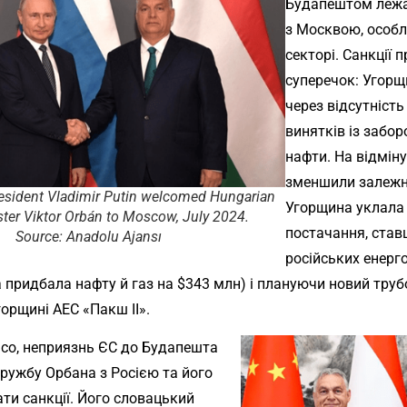
Будапештом лежат
з Москвою, особл
секторі. Санкції 
суперечок: Угорщ
через відсутніст
винятків із забор
нафти. На відміну
зменшили залежніс
esident Vladimir Putin welcomed Hungarian
Угорщина уклала 
ter Viktor Orbán to Moscow, July 2024.
постачання, ста
Source: Anadolu Ajansı
російських енерго
 придбала нафту й газ на $343 млн) і плануючи новий трубо
горщині АЕС «Пакш II».
tico, неприязнь ЄС до Будапешта
дружбу Орбана з Росією та його
ти санкції. Його словацький