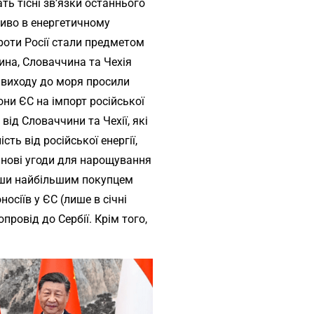
ь тісні зв’язки останнього
иво в енергетичному
проти Росії стали предметом
ина, Словаччина та Чехія
ь виходу до моря просили
они ЄС на імпорт російської
 від Словаччини та Чехії, які
ть від російської енергії,
нові угоди для нарощування
вши найбільшим покупцем
носіїв у ЄС (лише в січні
провід до Сербії. Крім того,