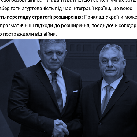
зберігати згуртованість під час інтеграції країни, що воює.
сть перегляду стратегії розширення
: Приклад України мож
 прагматичніші підходи до розширення, поєднуючи солідарні
о постраждали від війни.