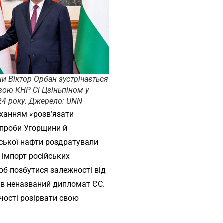
и Віктор Орбан зустрічається
овою КНР Сі Цзіньпіном у
024 року. Джерело: UNN
оханням «розв’язати
Спроби Угорщини й
ської нафти роздратували
 імпорт російських
щоб позбутися залежності від
зав неназваний дипломат ЄС.
чості розірвати свою