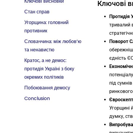
Ключові висновки
Ключові в
Стан справ
Протидія 
Угорщина: головний
тривалий 
противник
стратегіч
Словаччина: між любов’ю
Поворот С
та ненавистю
обережніш
єдність ЄС
Кратос, а не демос:
Економічн
протидія Україні з боку
потенціал
окремих політиків
під сумнів
Побоювання демосу
ринкового
Conclusion
Євроскепт
Угорщині 
думку, ст
Випробува
визначити 