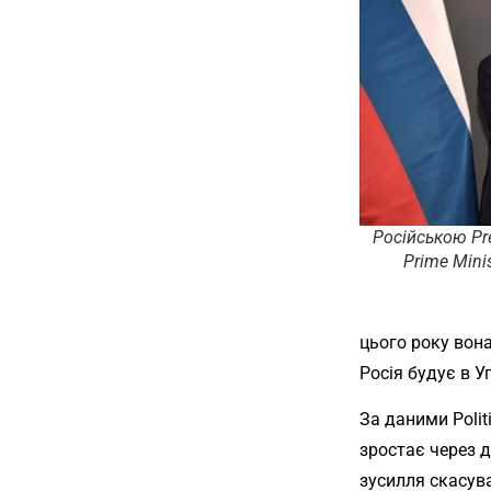
Російською
Pr
Prime Minis
цього року вона
Росія будує в У
За даними Poli
зростає через 
зусилля скасува