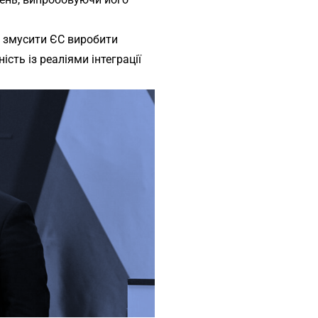
е змусити ЄС виробити
сть із реаліями інтеграції