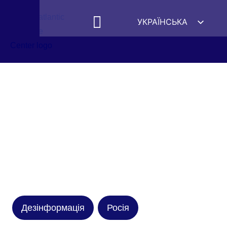
УКРАЇНСЬКА
ENGLISH
ESPAÑOL
DEUTSCH
FRANÇAIS
简体中文
हिन्दी
العربية
ITALIANO
Дезінформація
Росія