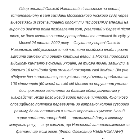
Лідер опозиції Олексій Навальний з’являється на екрані,
встановленому в залі засідань Московського міського суду, через
відеозв’язок зі своєї виправної колонії під час розгляду апеляції на
вирок до дев’яти років позбавлення волі, ухвалений у березні після
того, як його визнали винним у розкраданні та неповазі до суду, у
Москві 24 травня 2022 року. – Слухання у справі Олексія
Навального відбувається в той час, коли російська влада прагне
змусити замовкнути решту критиків влади, а Москва продовжує
військову кампанію в сусідній Україні, де тисячі людей загинули, а
близько 10 мільйонів були змушені покинути свої домівки. Він уже
відбуває два з половиною роки ув’язнення у в’язниці приблизно за
100 кілометрів (60 миль) на схід від Москви за порушення умовно-
дострокового звільнення за давніми обвинуваченнями у
шахрайстві. Якщо його новий вирок набуде чинності, 45-річного
опозиційного політика переведуть до виправної колонії суворого
режиму, де він опиниться в значно жорсткіших умовах. Новий
вирок замінить попередній — призначений йому в лютому
минулого року, — а це означає, що Навальний залишатиметься за
ґратами ще вісім років. (Фото: Олександр НЕМЕНОВ / AFP)