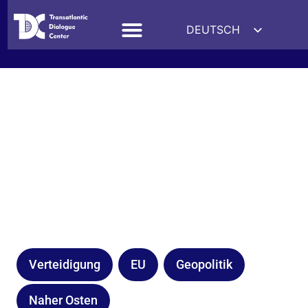
DEUTSCH
ENGLISH
ESPAÑOL
FRANÇAIS
УКРАЇНСЬКА
简体中文
हिन्दी
العربية
ITALIANO
Verteidigung
EU
Geopolitik
Naher Osten