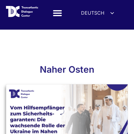
DEUTSCH
ENGLISH
ESPAÑOL
FRANÇAIS
УКРАЇНСЬКА
简体中文
Naher Osten
हिन्दी
العربية
ITALIANO