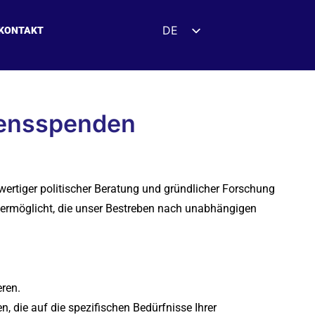
DE
KONTAKT
EN
ES
sspenden
FR
mensspenden
UK
ZH
HI
wertiger politischer Beratung und gründlicher Forschung
AR
 ermöglicht, die unser Bestreben nach unabhängigen
IT
eren.
, die auf die spezifischen Bedürfnisse Ihrer