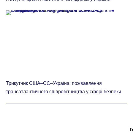
Трикутник США–ЄС–Україна: пожвавлення
трансатлантичного співробітництва у сфері безпеки
b