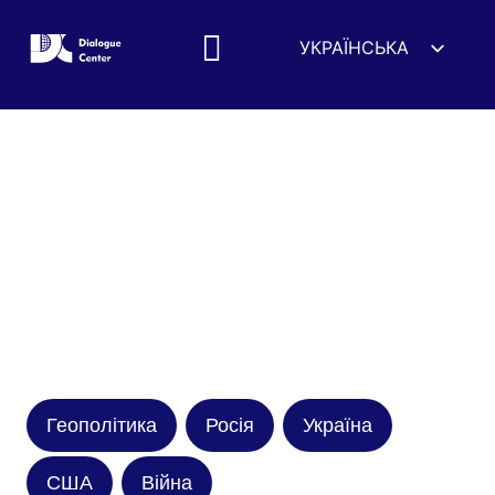
УКРАЇНСЬКА
ENGLISH
ESPAÑOL
DEUTSCH
FRANÇAIS
简体中文
हिन्दी
العربية
ITALIANO
Геополітика
Росія
Україна
США
Війна