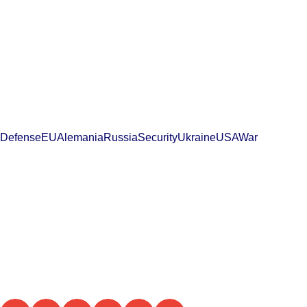
Defense
EU
Alemania
Russia
Security
Ukraine
USA
War
Militärhilfe für die Ukraine:
Chronik der
Herausforderungen