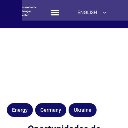
ENGLISH
ESPAÑOL
DEUTSCH
FRANÇAIS
УКРАЇНСЬКА
简体中文
हिन्दी
العربية
ITALIANO
Energy
Germany
Ukraine