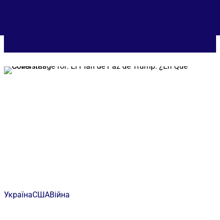
УКРАЇНСЬКА
ENGLISH
ESPAÑOL
DEUTSCH
FRANÇAIS
简体中文
हिन्दी
العربية
ITALIANO
Україна
США
Війна