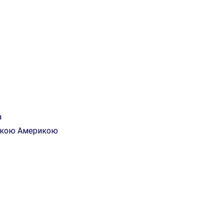
а
ською Америкою