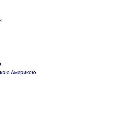
н
а
ською Америкою