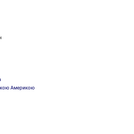
н
а
ською Америкою