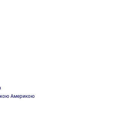
а
ською Америкою