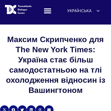
УКРАЇНСЬКА
ENGLISH
ESPAÑOL
DEUTSCH
Максим Скрипченко для
FRANÇAIS
The New York Times:
简体中文
Україна стає більш
हिन्दी
самодостатньою на тлі
العربية
ITALIANO
охолодження відносин із
Вашингтоном