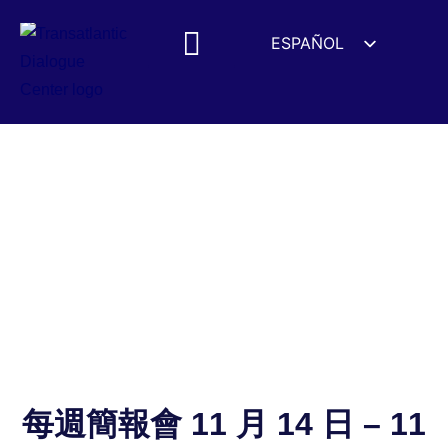
ESPAÑOL
ENGLISH
DEUTSCH
FRANÇAIS
УКРАЇНСЬКА
简体中文
हिन्दी
العربية
ITALIANO
每週簡報會 11 月 14 日 – 11