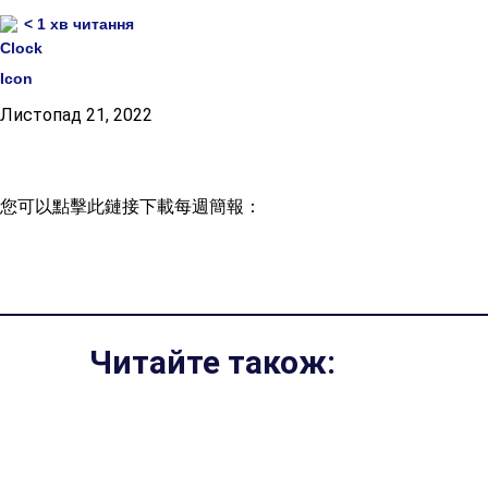
< 1
хв читання
Листопад 21, 2022
您可以點擊此鏈接下載每週簡報：
Читайте також: