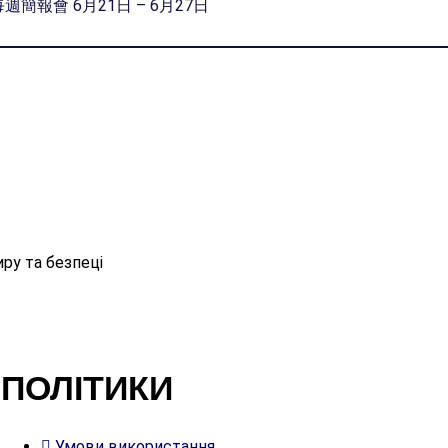
每週簡報會 6月21日 – 6月27日
ру та безпеці
ПОЛІТИКИ
Умови використання