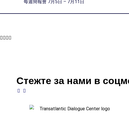
每週簡報會 7月5日 – 7月11日
Стежте за нами в соц