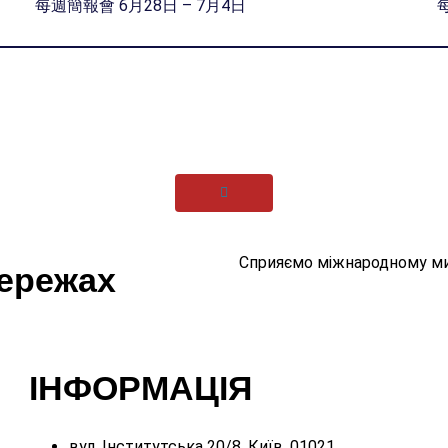
每週簡報會 6月28日 – 7月4日
Сприяємо міжнародному ми
мережах
ІНФОРМАЦІЯ
вул. Інститутська 20/8, Київ, 01021