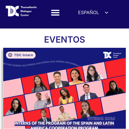
ESPAÑOL
ENGLISH
DEUTSCH
Eventos
EVENTOS
FRANÇAIS
УКРАЇНСЬКА
简体中文
हिन्दी
العربية
ITALIANO