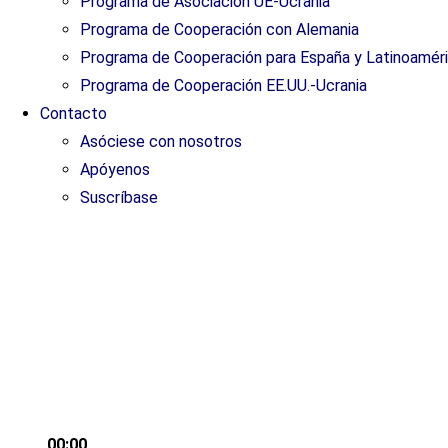
Programa de Asociación UE-Ucrania
Programa de Cooperación con Alemania
Programa de Cooperación para España y Latinoamér
Programa de Cooperación EE.UU.-Ucrania
Contacto
Asóciese con nosotros
Apóyenos
Suscríbase
ES
ES
March 17, 2022 | D
00:00