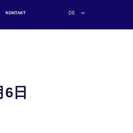
DE
KONTAKT
EN
ES
FR
UK
ZH
HI
AR
月6日
IT