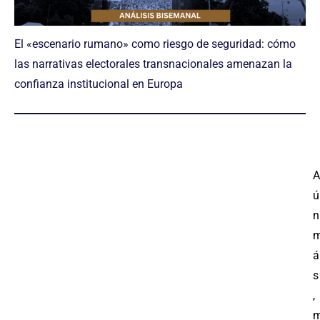
El «escenario rumano» como riesgo de seguridad: cómo
las narrativas electorales transnacionales amenazan la
confianza institucional en Europa
A
ú
n
á
s
,