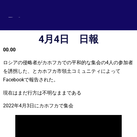
DEUTSCH
ENGLISH
ESPAÑOL
4月4日 日報
FRANÇAIS
00.00
УКРАЇНСЬКА
ロシアの侵略者がカホフカでの平和的な集会の4人の参加者
简体中文
を誘拐した、とカホフカ市領土コミュニティによって
हिन्दी
Facebookで報告された。
العربية
現在はまだ行方は不明なままである
ITALIANO
2022年4月3日にカホフカで集会