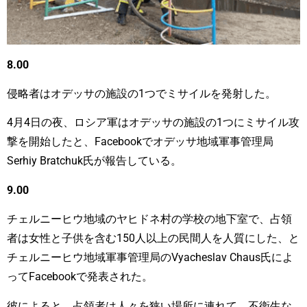
8.00
侵略者はオデッサの施設の1つでミサイルを発射した。
4月4日の夜、ロシア軍はオデッサの施設の1つにミサイル攻
撃を開始したと、Facebookでオデッサ地域軍事管理局
Serhiy Bratchuk氏が報告している。
9.00
チェルニーヒウ地域の
ヤヒドネ
村の学校の地下室で、占領
者は女性と子供を含む150人以上の民間人を人質にした、と
チェルニーヒウ地域軍事管理局のVyacheslav Chaus氏によ
ってFacebookで発表された。
彼によると、占領者は人々を狭い場所に連れて、不衛生な