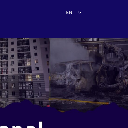
EN
ES
DE
FR
UK
ZH
HI
AR
IT