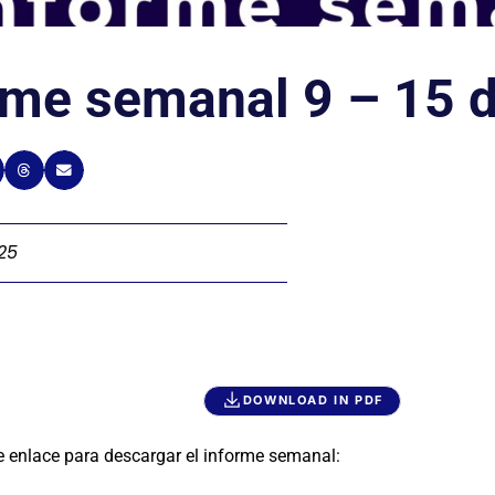
rme semanal 9 – 15 d
025
DOWNLOAD IN PDF
e enlace para descargar el informe semanal: