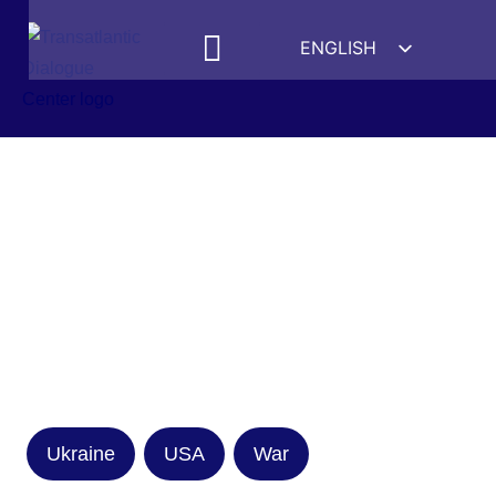
ENGLISH
ESPAÑOL
MEDIA MENTIONS
DEUTSCH
FRANÇAIS
УКРАЇНСЬКА
简体中文
हिन्दी
العربية
ITALIANO
Ukraine
USA
War