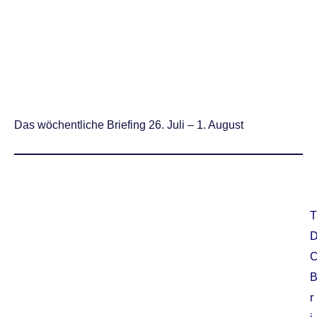
Das wöchentliche Briefing 26. Juli – 1. August
T
r