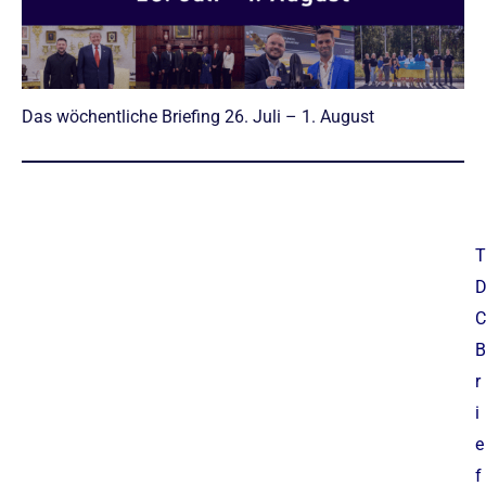
Das wöchentliche Briefing 26. Juli – 1. August
T
C
B
r
i
e
f