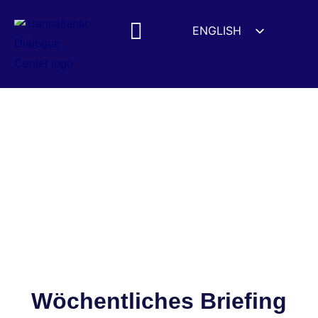
ENGLISH
ESPAÑOL
MEDIA MENTIONS
DEUTSCH
FRANÇAIS
УКРАЇНСЬКА
简体中文
हिन्दी
العربية
ITALIANO
Wöchentliches Briefing