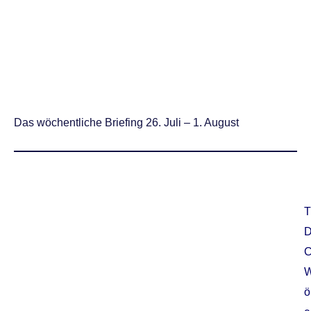
Das wöchentliche Briefing 26. Juli – 1. August
T
ö