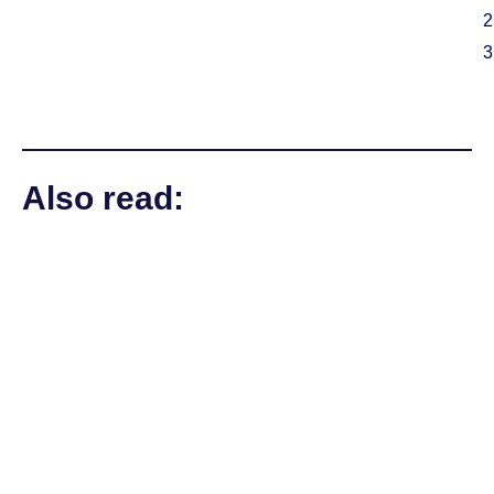
2
3
Also read: