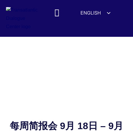
ENGLISH
ESPAÑOL
MEDIA MENTIONS
DEUTSCH
FRANÇAIS
УКРАЇНСЬКА
简体中文
हिन्दी
العربية
ITALIANO
每周简报会 9月 18日 – 9月