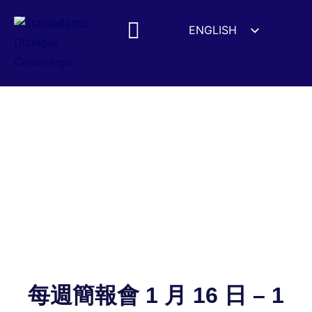
ENGLISH
ESPAÑOL
MEDIA MENTIONS
DEUTSCH
FRANÇAIS
УКРАЇНСЬКА
简体中文
हिन्दी
العربية
ITALIANO
每週簡報會 1 月 16 日 – 1