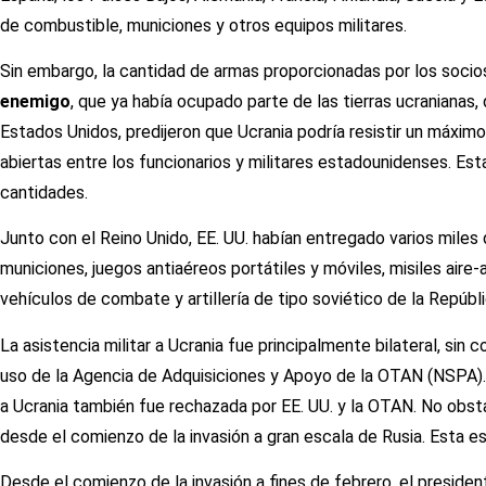
de combustible, municiones y otros equipos militares.
Sin embargo, la cantidad de armas proporcionadas por los socio
enemigo
, que ya había ocupado parte de las tierras ucranianas
Estados Unidos, predijeron que Ucrania podría resistir un máxim
abiertas entre los funcionarios y militares estadounidenses. Es
cantidades.
Junto con el Reino Unido, EE. UU. habían entregado varios mile
municiones, juegos antiaéreos portátiles y móviles, misiles air
vehículos de combate y artillería de tipo soviético de la Repúbl
La asistencia militar a Ucrania fue principalmente bilateral, sin
uso de la Agencia de Adquisiciones y Apoyo de la OTAN (NSPA).
a Ucrania también fue rechazada por EE. UU. y la OTAN. No obsta
desde el comienzo de la invasión a gran escala de Rusia. Esta es 
Desde el comienzo de la invasión a fines de febrero, el presid