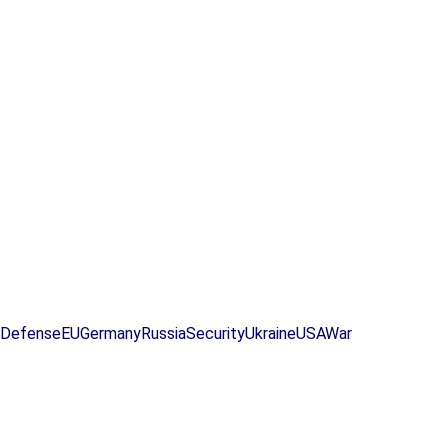
Defense
EU
Germany
Russia
Security
Ukraine
USA
War
Asistencia Militar a