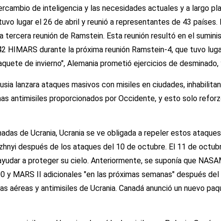
tercambio de inteligencia y las necesidades actuales y a largo p
tuvo lugar el 26 de abril y reunió a representantes de 43 países.
 a la tercera reunión de Ramstein. Esta reunión resultó en el su
2 HIMARS durante la próxima reunión Ramstein-4, que tuvo lugar 
aquete de invierno", Alemania prometió ejercicios de desminado, 
sia lanzara ataques masivos con misiles en ciudades, inhabilita
s antimisiles proporcionados por Occidente, y esto solo reforz
adas de Ucrania, Ucrania se ve obligada a repeler estos ataque
luzhnyi después de los ataques del 10 de octubre. El 11 de octub
udar a proteger su cielo. Anteriormente, se suponía que NASAM
0 y MARS II adicionales "en las próximas semanas" después del
s aéreas y antimisiles de Ucrania. Canadá anunció un nuevo paque