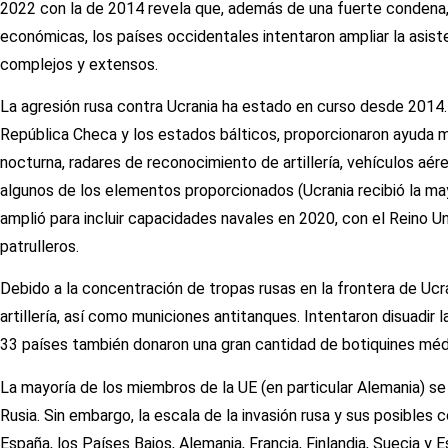
2022 con la de 2014 revela que, además de una fuerte condena
económicas, los países occidentales intentaron ampliar la asist
complejos y extensos.
La agresión rusa contra Ucrania ha estado en curso desde 2014.
República Checa y los estados bálticos, proporcionaron ayuda mi
nocturna, radares de reconocimiento de artillería, vehículos aér
algunos de los elementos proporcionados (Ucrania recibió la mayo
amplió para incluir capacidades navales en 2020, con el Reino U
patrulleros.
Debido a la concentración de tropas rusas en la frontera de Ucra
artillería, así como municiones antitanques. Intentaron disuadir
33 países también donaron una gran cantidad de botiquines médic
La mayoría de los miembros de la UE (en particular Alemania) se 
Rusia. Sin embargo, la escala de la invasión rusa y sus posibles
España, los Países Bajos, Alemania, Francia, Finlandia, Suecia y