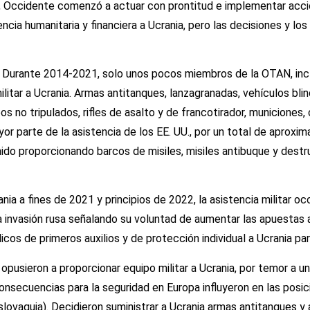
, Occidente comenzó a actuar con prontitud e implementar acci
encia humanitaria y financiera a Ucrania, pero las decisiones y 
 Durante 2014-2021, solo unos pocos miembros de la OTAN, inclu
litar a Ucrania. Armas antitanques, lanzagranadas, vehículos bl
eos no tripulados, rifles de asalto y de francotirador, municione
r parte de la asistencia de los EE. UU., por un total de aproxim
nido proporcionando barcos de misiles, misiles antibuque y dest
nia a fines de 2021 y principios de 2022, la asistencia militar o
 la invasión rusa señalando su voluntad de aumentar las apuestas
os de primeros auxilios y de protección individual a Ucrania par
opusieron a proporcionar equipo militar a Ucrania, por temor a un
 consecuencias para la seguridad en Europa influyeron en las posi
 Eslovaquia). Decidieron suministrar a Ucrania armas antitanques 