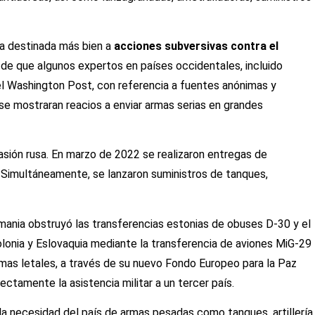
a destinada más bien a
acciones subversivas contra el
o de que algunos expertos en países occidentales, incluido
 el Washington Post, con referencia a fuentes anónimas y
 se mostraran reacios a enviar armas serias en grandes
asión rusa. En marzo de 2022 se realizaron entregas de
a. Simultáneamente, se lanzaron suministros de tanques,
 Alemania obstruyó las transferencias estonias de obuses D-30 y el
onia y Eslovaquia mediante la transferencia de aviones MiG-29
armas letales, a través de su nuevo Fondo Europeo para la Paz
rectamente la asistencia militar a un tercer país.
la necesidad del país de armas pesadas como tanques, artillería