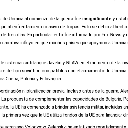
s de Ucrania al comienzo de la guerra fue
insignificante
y estab
, que al enfrentamiento masivo de tropas. Esto se debió al hech
o de tres días. En particular, esto fue informado por Fox News y
ta narrativa influyó en que muchos países que apoyaron a Ucrania
s de sistemas antitanque Javelin y NLAW en el momento de la inv
e-aire de tipo soviético compatibles con el armamento de Ucrani
ica Checa, Polonia y Eslovaquia.
 coordinación ni planificación previa. Incluso antes de la guerra,
 La propuesta de complementar las capacidades de Bulgaria, Pol
nte, la UE ha comenzado a brindar asistencia militar, incluidas 
la primera vez que la UE utiliza fondos de la UE para financiar di
ente ucraniano Volodymyr Zelenskyi ha enfatizado repetidamente 