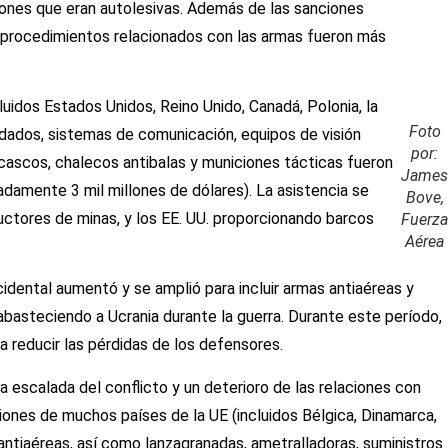
ones que eran autolesivas. Además de las sanciones
los procedimientos relacionados con las armas fueron más
idos Estados Unidos, Reino Unido, Canadá, Polonia, la
Foto
indados, sistemas de comunicación, equipos de visión
por:
s, cascos, chalecos antibalas y municiones tácticas fueron
James
adamente 3 mil millones de dólares). La asistencia se
Bove,
ructores de minas, y los EE. UU. proporcionando barcos
Fuerza
Aérea
ccidental aumentó y se amplió para incluir armas antiaéreas y
 abasteciendo a Ucrania durante la guerra. Durante este período,
a reducir las pérdidas de los defensores.
a escalada del conflicto y un deterioro de las relaciones con
ciones de muchos países de la UE (incluidos Bélgica, Dinamarca,
y antiaéreas, así como lanzagranadas, ametralladoras, suministros