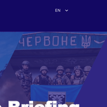
EN
ES
DE
FR
UK
ZH
HI
AR
IT