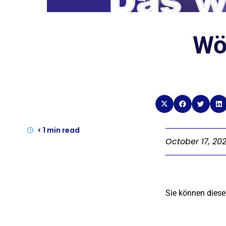
Wö
< 1
min read
October 17, 20
Sie können diese