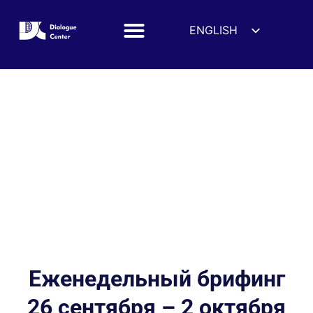
ENGLISH
ESPAÑOL
DEUTSCH
FRANÇAIS
УКРАЇНСЬКА
简体中文
हिन्दी
العربية
ITALIANO
Еженедельный брифинг
26 сентября – 2 октября