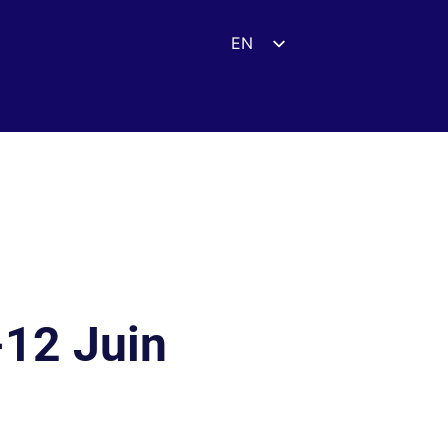
EN
ES
DE
FR
UK
ZH
HI
AR
IT
-12 Juin