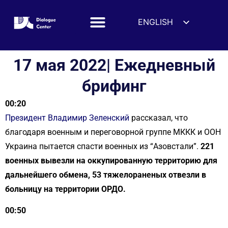
ENGLISH
ESPAÑOL
DEUTSCH
17 мая 2022| Ежедневный
FRANÇAIS
брифинг
УКРАЇНСЬКА
00:20
简体中文
Президент Владимир Зеленский
рассказал, что
हिन्दी
благодаря военным и переговорной группе МККК и ООН
العربية
Украина пытается спасти военных из “Азовстали”.
221
ITALIANO
военных вывезли на оккупированную территорию для
дальнейшего обмена, 53 тяжелораненых отвезли в
больницу на территории ОРДО.
00:50