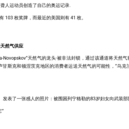
聋人运动员创造了自己的奥运记录.
 103 枚奖牌，而最近的美国则有 41 枚。
的天然气供应
inka-Novopskov”天然气的龙头·被非法封锁，通过该通道
斯克和顿涅茨克地区的消费者运送天然气的可能性，”乌克兰GTS运
likov）发表了一张感人的照片：被围困列宁格勒的83岁妇女向武装
”