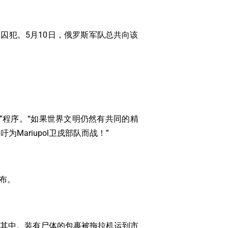
的囚犯。5月10日，俄罗斯军队总共向该
”程序。“如果世界文明仍然有共同的精
ariupol卫戍部队而战！”
布。
参与其中。装有尸体的包裹被拖拉机运到市