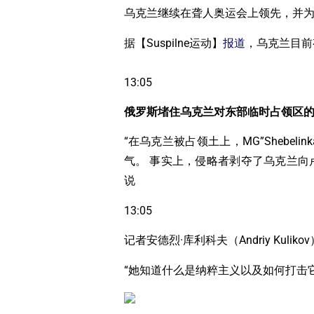
乌克兰继续在聋人奥运会上领先，并为
据【Suspilne运动】
报道
，乌克兰目前有
13:05
俄罗斯堵住乌克兰对东部临时占领区
“在乌克兰被占领土上，MG”Shebel
气。 事实上，侵略者剥夺了乌克兰向卢甘
说
13:05
记者安德烈·库利科夫（Andriy Ku
“她知道什么是纳粹主义以及如何打击它