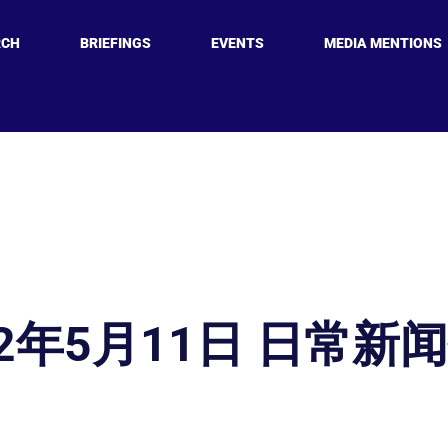
RCH
BRIEFINGS
EVENTS
MEDIA MENTIONS
22年5月11日 日常新