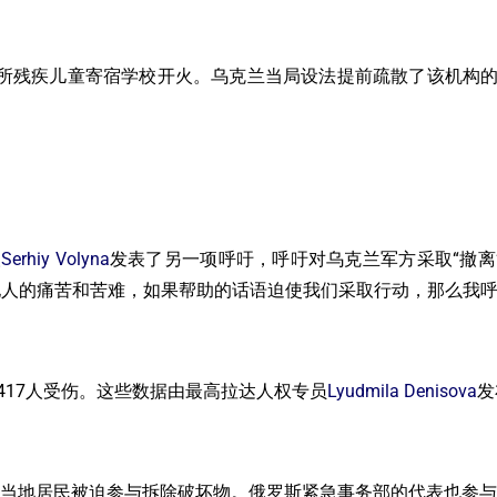
ke村的一所残疾儿童寄宿学校开火。乌克兰当局设法提前疏散了该机构
人
Serhiy Volyna
发表了另一项呼吁，呼吁对乌克兰军方采取“撤离
的痛苦和苦难，如果帮助的话语迫使我们采取行动，那么我呼吁为M
417人受伤。这些数据由最高拉达人权专员
Lyudmila Denisova
发
废墟。当地居民被迫参与拆除破坏物。俄罗斯紧急事务部的代表也