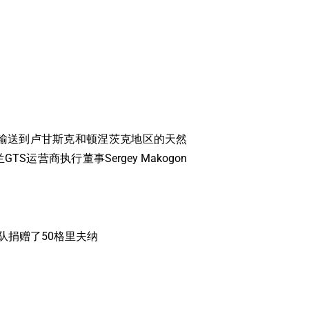
将天然气输送到卢甘斯克和顿涅茨克地区的天然
营商执行董事Sergey Makogon
部队捐赠了50格里夫纳