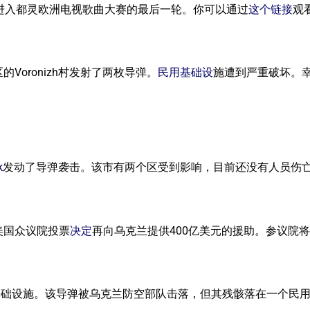
RA”已进入都灵欧洲电视歌曲大赛的最后一轮。你可以通过
这个链接
观
的Voronizh村发射了两枚导弹。
民用基础设
施遭到严重破坏。
k
发动了导弹袭击。该市有两个区受到影响，目前还没有人员伤
美国众议院投票
决定
再向乌克兰提供400亿美元的援助。参议院
基础设施。该导弹被乌克兰防空部队击落，但其残骸落在一个民