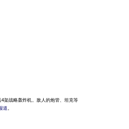
中包括4架战略轰炸机。敌人的炮管、坦克等
v报道
。