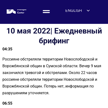
ENGLISH
ESPAÑOL
DEUTSCH
10 мая 2022| Ежедневный
FRANÇAIS
брифинг
УКРАЇНСЬКА
04:35
简体中文
हिन्दी
Россияне обстреляли территории Новослободской и
العربية
Ворожбянской общин в Сумской области. Вечер 9 мая
закончился тревогой и обстрелами. Около 22 часов
ITALIANO
россияне обстреляли территории Новослободской и
Ворожбянской общин. Потерь нет, информация по
разрушениям уточняется.
06:55