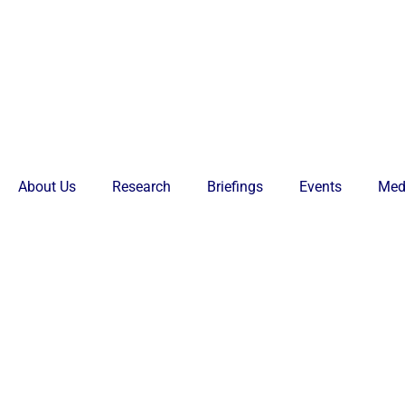
About Us
Research
Briefings
Events
Med
EN
EN
16 aprile 2022 | br