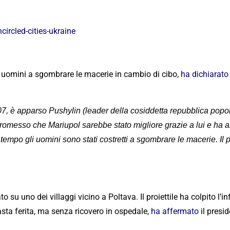
rcled-cities-ukraine
i uomini a sgombrare le macerie in cambio di cibo,
ha dichiarato
 107, è apparso Pushylin (leader della cosiddetta repubblica popo
 promesso che Mariupol sarebbe stato migliore grazie a lui e ha 
tempo gli uomini sono stati costretti a sgombrare le macerie. Il 
o su uno dei villaggi vicino a Poltava. Il proiettile ha colpito l’
masta ferita, ma senza ricovero in ospedale,
ha affermato
il presi