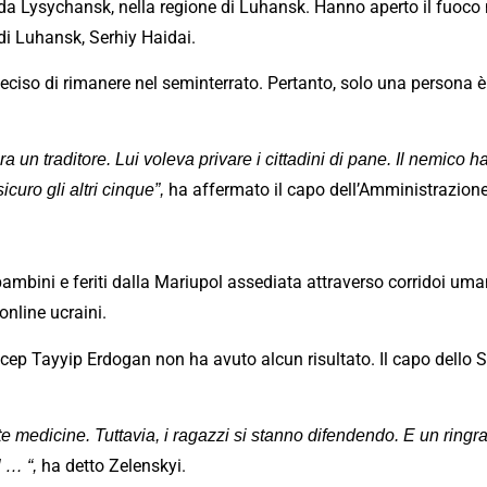
a Lysychansk, nella regione di Luhansk. Hanno aperto il fuoco nel
di Luhansk, Serhiy Haidai.
iso di rimanere nel seminterrato. Pertanto, solo una persona è s
 traditore. Lui voleva privare i cittadini di pane. Il nemico ha u
ha affermato il capo dell’Amministrazione 
curo gli altri cinque”,
bini e feriti dalla Mariupol assediata attraverso corridoi umanit
online ucraini.
cep Tayyip Erdogan non ha avuto alcun risultato. Il capo dello S
te medicine. Tuttavia, i ragazzi si stanno difendendo. E un ringr
ha detto Zelenskyi.
 … “,