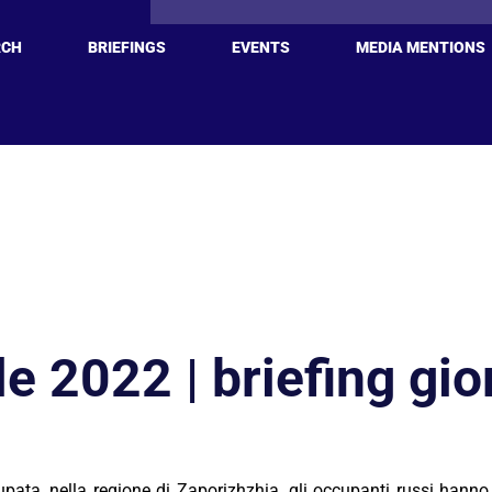
RCH
BRIEFINGS
EVENTS
MEDIA MENTIONS
le 2022 | briefing gio
ata, nella regione di Zaporizhzhia, gli occupanti russi hanno