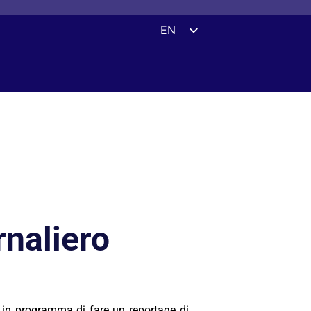
EN
ES
DE
FR
UK
ZH
HI
AR
IT
rnaliero
 in programma di fare un reportage di