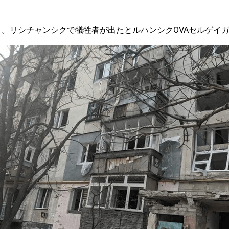
、。リシチャンシクで犠牲者が出たとルハンシクOVAセルゲイ