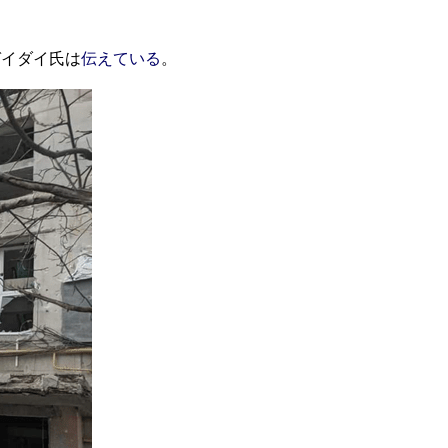
ガイダイ氏は
伝えている
。