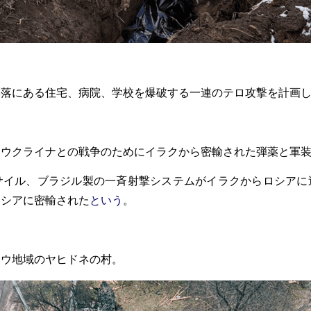
集落にある住宅、病院、学校を爆破する一連のテロ攻撃を計画
はウクライナとの戦争のためにイラクから密輸された弾薬と軍
サイル、ブラジル製の一斉射撃システムがイラクからロシアに
ロシアに密輸された
という
。
ヒウ地域のヤヒドネの村。