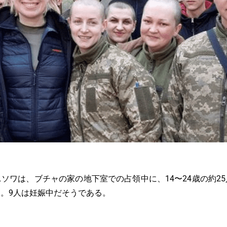
ソワは、ブチャの家の地下室での占領中に、14〜24歳の約2
た
。9人は妊娠中だそうである。