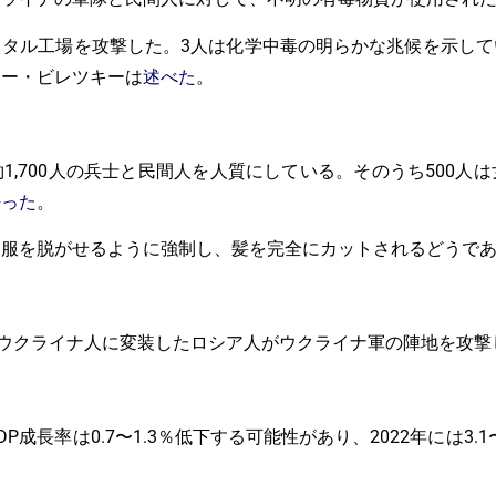
スタル工場を攻撃した。3人は化学中毒の明らかな兆候を示して
リー・ビレツキーは
述べた
。
1,700人の兵士と民間人を人質にしている。そのうち500人
語った
。
日服を脱がせるように強制し、髪を完全にカットされるどうで
のウクライナ人に変装したロシア人がウクライナ軍の陣地を攻撃
成長率は0.7〜1.3％低下する可能性があり、2022年には3.1