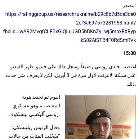
مصدر:
https://ratinggroup.ua/research/ukraine/b29c8b7d5de3de0
2ef3a697573281953.html?
fbclid=IwAR2MvqfCLFBxGlQLuJGD5hBKnZy1wj5maxFXRyp
lkS02AiSTB4F0RdSmRVk
15:00
اغتصب جندي روسي رضيعاً وسجل ذلك على فيديو. ظهر الفيديو
على شبكة الانترنت لأول مرة في 8 أبريل، لكن لا يعرف متى حدث
ذلك.
اليوم تم تحديد هوية
المغتصب، وهو عسكري
روسي آليكسي بيتشكوف.
وقال الرئيس زيلينسكي:
“سُجِّلت المئات من حالات