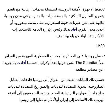
تخطط الاجهزة الأمنية الروسية لسلسلة هجمات إرهابية مع تلغيم
وتفجير المنازل السكنية والمستشفيات والمدارس في مدن روسيا،
علاوة على شن ضربات جوية استفزازية على مدينة بيلغورود أو
إحدى مدن القرم.
أفاد
بذلك رئيس الإدارة العامة للاستخبارات
الأوكرانية اللواء كيريلو بودانوف.
11:30
تحصل روسيا على الذخائر والمعدات العسكرية المهربة من العراق
لشن حربها ضد أوكرانيا، حسبما
أفادت
به جريدة The Guardian نقلاً
عن مصادر مطلعة.
حسب تلك البيانات، نقلت من العراق إلى روسيا قاذفات القنابل
الصاروخية اليدوية المضادة للدبابات والصواريخ المضادة للدبابات
وراجمات الصواريخ البرازيلية الصنع. ويشير الصحفيون إلى أنه تم
تهريب تلك الأسلحة إلى إيران أولاً، ثم تم نقلها إلى روسيا.