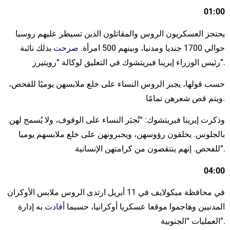
01:00
يحتجز العسكريون الروس والمقاتلون الذين تسيطر عليهم روسيا
حوالي 1700 جنديا ومدنيا، وبينهم 500 امرأة.
صرحت
بذلك نائبة
رئيس الوزراء إيرينا فيريتشوك في التعليق لوكالة “رويتيرز”.
حسب قولها، يجبر الروس النساء على خلع ملابسهن يوميًا للفحص،
ويتم قص شعرهن تمامًا.
وذكرت إيرينا فيريتشوك: “تُجبَر النساء على الوقوف، ولا يُسمح لهن
بالجلوس. يحلقون رؤوسهن، ويجبرونهن على خلع ملابسهم يوميا
للفحص. إنهم ينتقصون من كرامتهن الإنسانية”.
04:00
في محافظة ميكولايف في 11 أبريل ارتدى الروس ملابس الأوكران
المدنيين وهاجموا موقعا عسكريا أوكرانيا، حسبما
أفادت
به إدارة
العمليات “الجنوبية”.