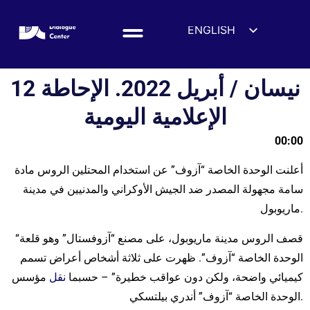
ENGLISH
ESPAÑOL
DEUTSCH
12 نيسان / أبريل 2022. الإحاطة
FRANÇAIS
الإعلامية اليومية
УКРАЇНСЬКА
00:00
简体中文
हिन्दी
أعلنت الوحدة الخاصة “آزوف” عن استخدام المحتلين الروس مادة
العربية
سامة مجهولة المصدر ضد الجيش الأوكراني والمدنيين في مدينة
ماريوبول.
ITALIANO
“قصف الروس مدينة ماريوبول، على مصنع “آزوفستال” وهو قلعة
الوحدة الخاصة “آزوف”. ظهرت على ثلاثة أشخاص أعراض تسمم
كيميائي واضحة، ولكن دون عواقب خطيرة” – حسبما
نقل
مؤسس
الوحدة الخاصة “آزوف” أندري بيلتسكي.