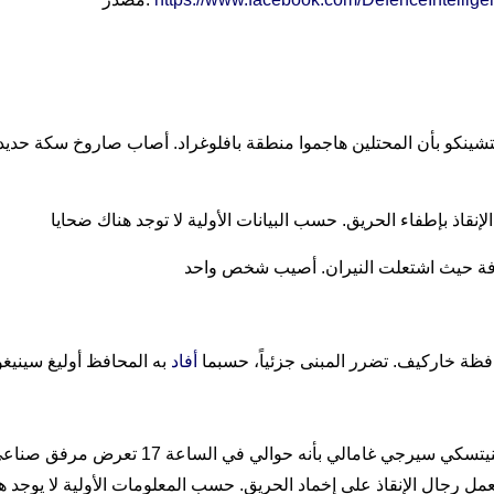
يتشينكو بأن المحتلين هاجموا منطقة بافلوغراد. أصاب صاروخ سكة حد
فظة خاركيف. تضرر المبنى جزئياً، حسبما
أفاد
رئيس الإدارة العسكرية بمحافظة خميلنيتسكي سي