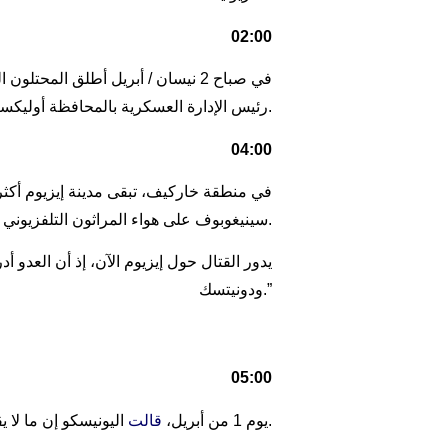
02:00
في صباح 2 نيسان / أبريل أطلق ال
رئيس الإدارة العسكرية بالمحافظة أوليكساندر فيلكول.
04:00
في منطقة خاركيف، تبقى مدينة إيزيوم أكثر
سينيغوبوف على هواء المراثون التلفزيوني.
ودونيتسك.”
05:00
اليونيسكو إن ما لا يقل عن 53 موقعًا تاريخيًا ومبانٍ دينية ومتاحف أوكرانية قد تضررت منذ بدء الغزو الروسي الشامل.
يوم 1 من أبريل،
قالت