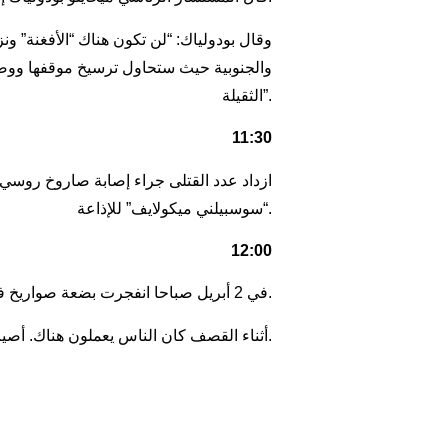
وقال بودولياك: “لن تكون هناك “الأفغنة” و
والجنوبية حيث ستحاول ترسيخ موقفها ووضع 
الثقيلة”.
11:30
ازداد عدد القتلى جراء إصابة صاروخ روسي مبنى الإدارة الحكومي
“سوسبيلني ميكولايف” للإذاعة.
12:00
في 2 أبريل صباحا انفجرت بضعة صواريخ في منتزه غوركي المركزي للثقافة والترفيه في مدينة خاركيف. تضررت العديد من الألعاب، والمسرح، والمقهى.
أثناء القصف كان الناس يعملون هناك. أصيب بستاني وهو رجل من عمر 57 سنة، تم نقله إلى المستشفى.