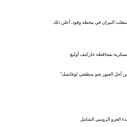
ث اشتعلت النيران في محطة وقود. أعلن ذلك
لعسكرية بمحافظة خاركيف أوليغ
“يدور القتال حول إيزيوم الآن، إذ أن العدو أدرك أنه قد خسر بالفعل معركة خاركيف، لذلك فهو يحاول تجاوز إيزيوم من أجل العبور نحو منطقتي لوغانسك