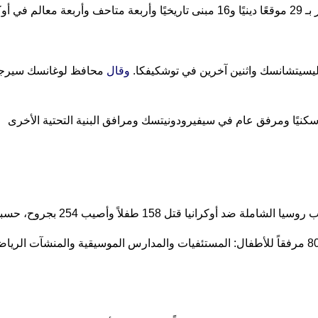
ليسيتشانسك واثنين آخرين في توشكيفكا.
وقال
محافظ لوغانسك سيرجي غ
علاوة على ذلك، لحقت أضرار بما يزيد عن 80 مرفقاً للأطفال: المستئفيات والمدارس الموسيقية 