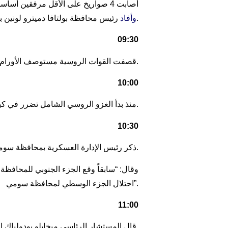
أصابت 4 صواريخ على الأقل مرفقين أساسيين في بولتافا. في الصباح، وفقاً للمعلومات الأولية، هاجمت ثلاث طائرات معادية مواقع صناعية في كريميتشوك.
رئيس محافظة بولتافا دميترو لونين بأن محاولة إطفاء الحريق مستمرة.
وأفاد
09:30
قصفت القوات الروسية مستوصف الأورام، سحبما أفاد به رئيس الإدارة العامة للشرطة بمحافظة تشيرنيغيف فولوديمير نيدزيلسكي.
10:00
به الإدارة حكومية بمدينة كييف.
منذ بدأ الغزو الروسي الشامل تضرر في كييف 154 منزلاً سكنياً و20 بيتاً خاصاً و71 مرفقاً تعليمي
10:30
ذكر رئيس الإدارة العسكرية بمحافظة سومي دميترو جيفيتسكي أن روسيا الاتحادية تحشد قواتها ومعداتها العسكرية في الجزء الوسطي للمحافظة.
وقال: “سابقاً وقع الجزء الجنوبي للمحافظ
احتلال الجزء الوسطي لمحافظة سومي”.
11:00
قال المستشار الرئاسي ميخايلو بودولياك إن روسيا ستنسحب من جميع الأراضي سوى المناطق الشرقية والجنوبية حيث ستحاول ترسيخ موقفها.