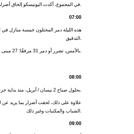
في المجموع، أكدت اليونيسكو إلحاق أضرار بـ 29 موقعًا دينيًا و16 مبنى تاريخيًا وأربعة متاحف وأربعة معالم في أوكرانيا.
07:00
هذه الليلة دمر المحتلون خمسة منازل في 
التدقيق.
بالأمس، تضرر أو دمر 31 مرفقًا: 27 مبنى سكنيًا ومرفق عام في سيفيرودونيتسك ومرافق البنية التحتية الأخرى.
08:00
به مكتب النائب العام.
بحلول صباح 2 نيسان / أبريل، منذ بداية حرب روسيا الشاملة ضد أوكرانيا قتل 158 طفلاً وأصيب 254 بجروح، حسبما
الشباب والمكتبات وغير ذلك.
09:00