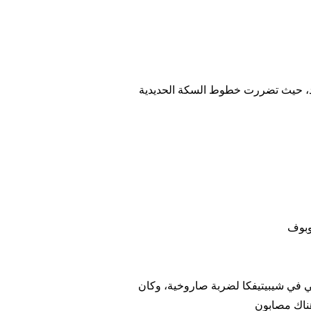
يد، حيث تضررت خطوط السكة الحديدية
رجي غامالي بأنه حوالي في الساعة 17 تعرض مرفق صناعي في شيبيتيفكا لضربة صاروخية، وكان