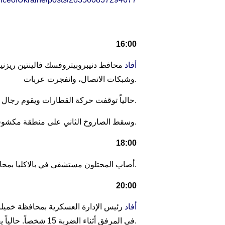
16:00
أفاد
محافظ دنيبروبيتروفسك فالينتين ريزن
وشبكات الاتصال، وانفجرت عربات.
حالياً توقفت حركة القطارات ويقوم رجال الإنقاذ بإطفاء الحريق. حسب البيانات الأولية لا توجد هناك ضحايا.
وسقط الصاروخ الثاني على منطقة مكشوفة حيث اشتعلت النيران. أصيب شخص واحد.
18:00
به المحافظ أوليغ سينيغوبوف.
أصاب المحتلون مستشفى في بالاكليا بمحا
20:00
أفاد
في المرفق أثناء الضربة 15 شخصاً. حالياً يعمل رجال الإنقاذ على إخماد الحريق. حسب المعلومات الأولية لا يوجد هناك مصابون.