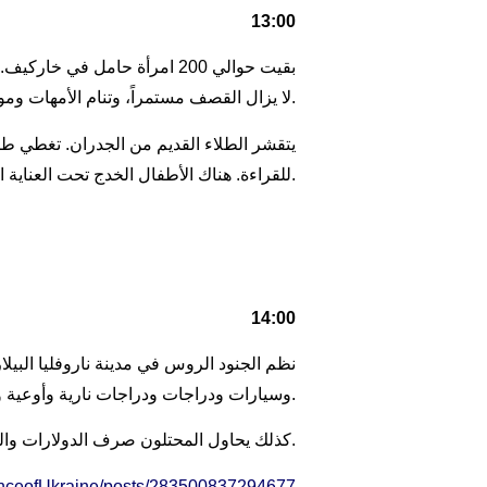
13:00
بقيت حوالي 200 امرأة حامل ف
لا يزال القصف مستمراً، وتنام الأمهات ومواليدهن في الممرات.
يتقشر الطلاء القديم من الجدران. تغطي طب
للقراءة. هناك الأطفال الخدج تحت العناية المركزة في الغرفة المجاورة.
14:00
نظم الجنود الروس في مدينة ناروفليا الب
وسيارات ودراجات ودراجات نارية وأوعية وسجادات وأعمال فنية ولعب أطفال ومستحضرات تجميل.
كذلك يحاول المحتلون صرف الدولارات واليوروهات المسروقة، حسبما أفادت به الإدارة العامة للاستخبارات الأوكرانية.
genceofUkraine/posts/283500837294677