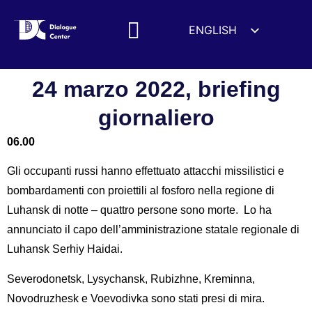
ENGLISH
ESPAÑOL
MEDIA MENTIONS
DEUTSCH
24 marzo 2022, briefing
FRANÇAIS
giornaliero
УКРАЇНСЬКА
06.00
简体中文
हिन्दी
Gli occupanti russi hanno effettuato attacchi missilistici e
العربية
bombardamenti con proiettili al fosforo nella regione di
Luhansk di notte – quattro persone sono morte. Lo ha
ITALIANO
annunciato il capo dell’amministrazione statale regionale di
Luhansk Serhiy Haidai.
Severodonetsk, Lysychansk, Rubizhne, Kreminna,
Novodruzhesk e Voevodivka sono stati presi di mira.