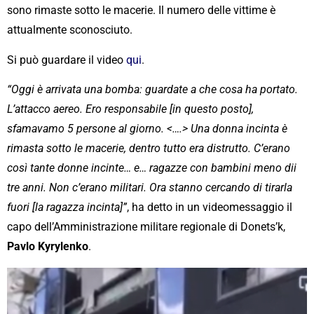
sono rimaste sotto le macerie. Il numero delle vittime è
attualmente sconosciuto.
Si può guardare il video
qui
.
“Oggi è arrivata una bomba: guardate a che cosa ha portato.
L’attacco aereo. Ero responsabile [in questo posto],
sfamavamo 5 persone al giorno. <….> Una donna incinta è
rimasta sotto le macerie, dentro tutto era distrutto. C’erano
così tante donne incinte… e… ragazze con bambini meno dii
tre anni. Non c’erano militari. Ora stanno cercando di tirarla
fuori [la ragazza incinta]”
, ha detto in un videomessaggio il
capo dell’Amministrazione militare regionale di Donets’k,
Pavlo Kyrylenko
.