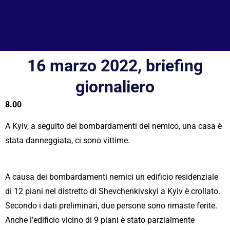
ENGLISH
ESPAÑOL
DEUTSCH
16 marzo 2022, briefing
FRANÇAIS
giornaliero
УКРАЇНСЬКА
8.00
简体中文
हिन्दी
A Kyiv, a seguito dei bombardamenti del nemico, una casa è
العربية
stata danneggiata, ci sono vittime.
ITALIANO
A causa dei bombardamenti nemici un edificio residenziale
di 12 piani nel distretto di Shevchenkivskyi a Kyiv è crollato.
Secondo i dati preliminari, due persone sono rimaste ferite.
Anche l’edificio vicino di 9 piani è stato parzialmente