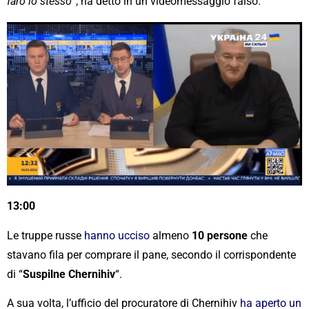
farò lo stesso
“, ha detto in un videomessaggio falso.
13:00
Le truppe russe
hanno ucciso
almeno
10 persone
che
stavano fila per comprare il pane, secondo il corrispondente
di “
Suspilne Chernihiv
“.
A sua volta, l’ufficio del procuratore di Chernihiv
ha aperto un