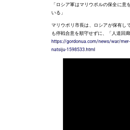
「ロシア軍はマリウポルの保全に意
いる」
マリウポリ市長は、ロシアが保有し
も停戦合意を順守せずに、「人道回
https://gordonua.com/news/war/mer-mar
natsiju-1598533.html