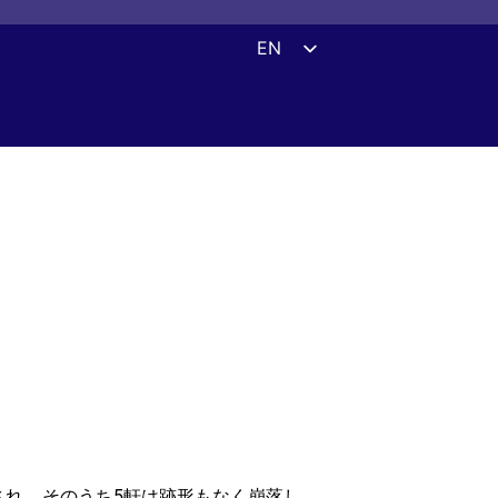
EN
ES
DE
FR
UK
ZH
HI
AR
IT
され、そのうち5軒は跡形もなく崩落し