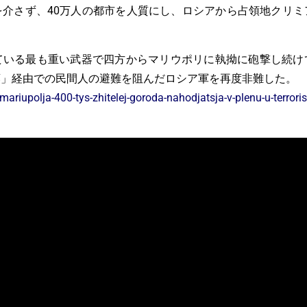
を介さず、40万人の都市を人質にし、ロシアから占領地クリミ
ている最も重い武器で四方からマリウポリに執拗に砲撃し続け
廊」経由での民間人の避難を阻んだロシア軍を再度非難した。
iupolja-400-tys-zhitelej-goroda-nahodjatsja-v-plenu-u-terroris