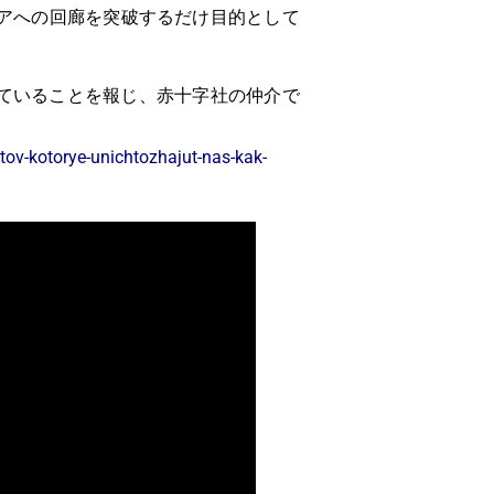
アへの回廊を突破するだけ目的として
ていることを報じ、赤十字社の仲介で
tov-kotorye-unichtozhajut-nas-kak-