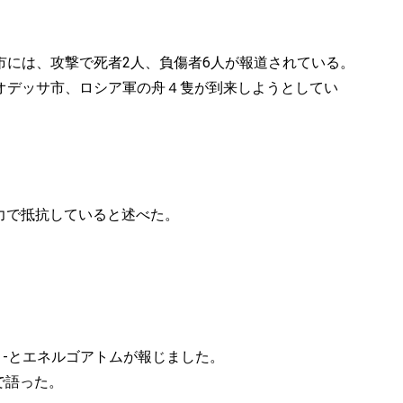
市には、攻撃で死者2人、負傷者6人が報道されている。
オデッサ市、ロシア軍の舟４隻が到来しようとしてい
に全力で抵抗していると述べた。
）-とエネルゴアトムが報じました。
グで語った。