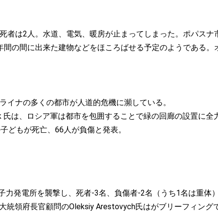
死者は2人。水道、電気、暖房が止まってしまった。ポパスナ
年間の間に出来た建物などをほころばせる予定のようである。
ライナの多くの都市が人道的危機に瀕している。
dolyak 氏は、ロシア軍は都市を包囲することで緑の回廊の設置
子どもが死亡、66人が負傷と発表。
子力発電所を襲撃し、死者-3名、負傷者-2名（うち1名は重体
府長官顧問のOleksiy Arestovych氏はがブリーフィン