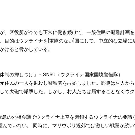
が、区役所が今でも正常に働き続けて、一般住民の避難計画を
、目的はウクライナを[軍隊のない]国にして、中立的な立場に
かけると脅かしている。
体制の押しつけ」～SNBU（ウクライナ国家国境警備隊）
元住民の一人を射殺し警察署を占拠しました。部隊は村人から
して大砲で爆撃した。しかし、村人たちは屈することなくウク
O 緊急の外相会議でウクライナ上空を閉鎖するウクライナの要
を望んでいない。 同時に、マリウポリ近郊では激しい戦闘が続