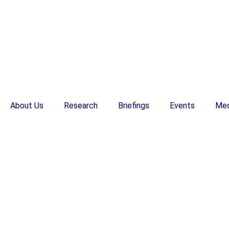
About Us
Research
Briefings
Events
Med
EN
EN
3月4日 日報