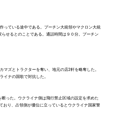
作っている途中である。プーチン大統領やマクロン大統
戻らせるとのことである。通話時間は９０分。プーチン
カマズとトラクターを奪い、地元の店2軒を略奪した。
ライナの国歌で対抗した。
請を断った。ウクライナ側は飛行禁止区域の設定を求めた
いており、占領側が優位に立っているとウクライナ国家警