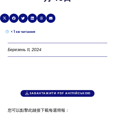
< 1
хв читання
Березень 11, 2024
ЗАВАНТАЖИТИ PDF АНГЛІЙСЬКОЮ
您可以點擊此鏈接下載每週簡報：