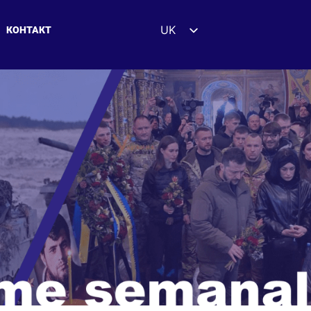
UK
КОНТАКТ
EN
ES
DE
FR
ZH
HI
AR
IT