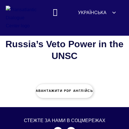
УКРАЇНСЬКА
ENGLISH
ESPAÑOL
DEUTSCH
Russia’s Veto Power in the
FRANÇAIS
UNSC
简体中文
हिन्दी
العربية
ITALIANO
ЗАВАНТАЖИТИ PDF АНГЛІЙСЬКОЮ
СТЕЖТЕ ЗА НАМИ В СОЦМЕРЕЖАХ