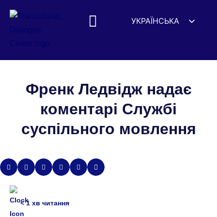
УКРАЇНСЬКА
ENGLISH
ESPAÑOL
DEUTSCH
FRANÇAIS
Френк Ледвідж надає
简体中文
коментарі Службі
हिन्दी
суспільного мовлення
العربية
ITALIANO
< 1
хв читання