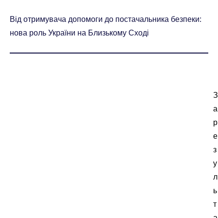
Від отримувача допомоги до постачальника безпеки:
нова роль України на Близькому Сході
З
а
р
е
з
у
л
ь
т
а