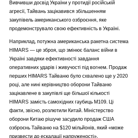
Вивчивши досвід України у протидії російській
агресії, Тайвань зацікавився збільшенням
закупівель американського озброєння, яке
продемонструвало свою ефективність в Україні.
Наприклад, потужна американська ракетна система
HIMARS — це зброя, що змінює баланс війни в
Україні завдяки ефективності завдання
оперативних ударів і живучості під вогнем. Продаж
перших HIMARS Тайваню було схвалено ще у 2020
році, але нині керівництво оборони Тайваню
зацікавлене в закупівлі ще більшої кількості
HIMARS замість самохідних гаубиць M109. Ці
факти, звісно, розлютили Китай. Міністерство
оборони Китаю рішуче засудило продаж США
озброєнь Тайваню на $120 мільйонів, який «може
призвести до ескалації напруженості».