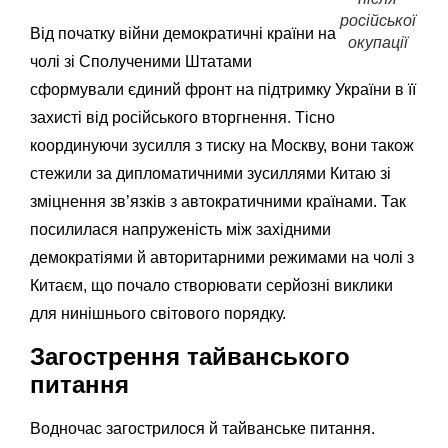
російської
Від початку війни демократичні країни на
окупації
чолі зі Сполученими Штатами
сформували єдиний фронт на підтримку України в її
захисті від російського вторгнення. Тісно
координуючи зусилля з тиску на Москву, вони також
стежили за дипломатичними зусиллями Китаю зі
зміцнення зв’язків з автократичними країнами. Так
посилилася напруженість між західними
демократіями й авторитарними режимами на чолі з
Китаєм, що почало створювати серйозні виклики
для нинішнього світового порядку.
Загострення тайванського
питання
Водночас загострилося й тайванське питання.