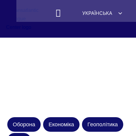
УКРАЇНСЬКА
ENGLISH
ESPAÑOL
DEUTSCH
FRANÇAIS
简体中文
हिन्दी
العربية
ITALIANO
Оборона
Економіка
Геополітика