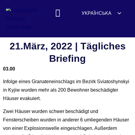
УКРАЇНСЬКА
ENGLISH
ESPAÑOL
DEUTSCH
21.März, 2022 | Tägliches
FRANÇAIS
Briefing
简体中文
03.00
हिन्दी
Infolge eines Granateneinschlags im Bezirk Sviatoshynskyi
العربية
in Kyjiw wurden mehr als 200 Bewohner beschädigter
ITALIANO
Häuser evakuiert.
Zwei Häuser wurden schwer beschädigt und
Fensterscheiben wurden in anderer 6 umliegenden Häuser
von einer Explosionswelle eingeschlagen. Außerdem