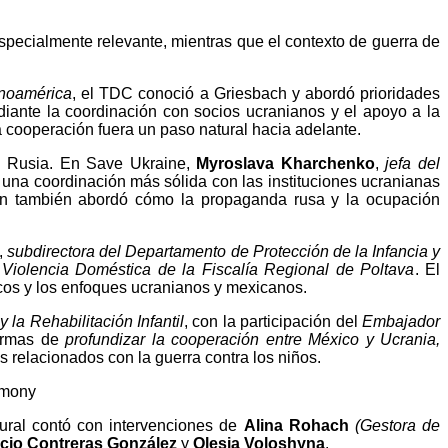
especialmente relevante, mientras que el contexto de guerra de
inoamérica
, el TDC conoció a Griesbach y abordó prioridades
ediante la coordinación con socios ucranianos y el apoyo a la
a cooperación fuera un paso natural hacia adelante.
de Rusia. En Save Ukraine,
Myroslava Kharchenko
,
jefa del
e una coordinación más sólida con las instituciones ucranianas
usión también abordó cómo la propaganda rusa y la ocupación
,
subdirectora del Departamento de Protección de la Infancia y
 Violencia Doméstica de la Fiscalía Regional de Poltava
. El
dicos y los enfoques ucranianos y mexicanos.
la Rehabilitación Infantil
, con la participación del
Embajador
formas de
profundizar la cooperación entre México y Ucrania,
 relacionados con la guerra contra los niños.
gural contó con intervenciones de
Alina Rohach
(Gestora de
io Contreras González
y
Olesia Voloshyna
.