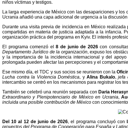
IT
niños víctimas y testigos.
La larga experiencia de México con las desapariciones y los d
Ucrania añadió una capa adicional de urgencia a la discusión sob
Durante una visita previa de incidencia en México realizada
compartidas en materia de justicia adaptada a la infancia. P
organización práctica del programa en Kyiv. El interés profes
El programa comenzó el
8 de junio de 2026
con consultas
Departamento Jurídico de la organización
, expuso los obstác
y la importancia de la incidencia internacional y del apoy
prolongada pueden afectar las percepciones y el comportamien
Ese mismo día, el TDC y sus socios se reunieron con la
Ofici
Lucha contra la Violencia Doméstica
, y
Alina Bukalo
,
jefa
intercambio se centró en los mecanismos para registrar los tes
También se celebró una reunión separada con
Daria Heras
Extraordinario y Plenipotenciario de México en Ucrania
,
Au
incluida una posible contribución de México
con conocimientos
Del 10 al 12 de junio de 2026
, el programa concluyó con
proyectos del Programa de Cooperación para España y Latin