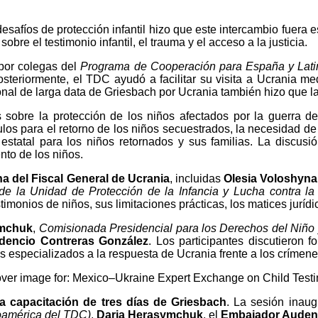
esafíos de protección infantil hizo que este intercambio fuera 
re el testimonio infantil, el trauma y el acceso a la justicia.
 por colegas del
Programa de Cooperación para España y Lat
osteriormente, el TDC ayudó a facilitar su visita a Ucrania m
ional de larga data de Griesbach por Ucrania también hizo que l
 sobre la protección de los niños afectados por la guerra 
ulos para el retorno de los niños secuestrados, la necesidad d
o estatal para los niños retornados y sus familias. La disc
to de los niños.
na del Fiscal General de Ucrania
, incluidas
Olesia Voloshyna
 de la Unidad de Protección de la Infancia y Lucha contra la
timonios de niños, sus limitaciones prácticas, los matices jurí
ymchuk
,
Comisionada Presidencial para los Derechos del Niño y 
dencio Contreras González
. Los participantes discutieron 
 especializados a la respuesta de Ucrania frente a los crímenes
la capacitación de tres días de Griesbach
. La sesión inau
oamérica del TDC)
,
Daria Herasymchuk
, el
Embajador Audenc