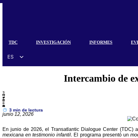
TDC
INVESTIGACIÓN
INFORMES
EV
ES
EN
Intercambio de ex
DE
FR
UK
ZH
3
min de lectura
junio 12, 2026
HI
AR
En junio de 2026, el Transatlantic Dialogue Center (TDC)
mexicana en testimonio infantil
. El programa presentó un
mod